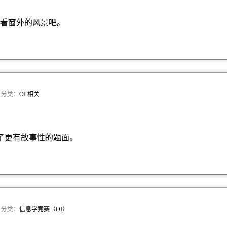
看窗外的风景吧。
 · 分类：
OI 相关
了更有故事性的题面。
 · 分类：
信息学竞赛（OI）