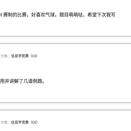
CM 赛制的比赛，好喜欢气球。题目萌萌哒，希望下次我写
 · 分类：
信息学竞赛（OI）
用并讲解了几道例题。
 · 分类：
信息学竞赛（OI）